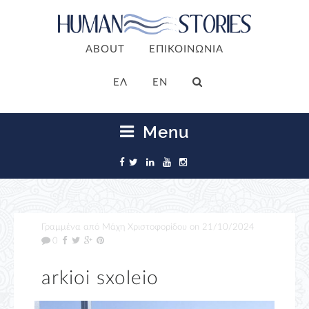
ABOUT
ΕΠΙΚΟΙΝΩΝΙΑ
ΕΛ
EN
Menu
Γραμμένα από
Μάχη Χριστοφορίδου
on
21/10/2024
0
arkioi sxoleio