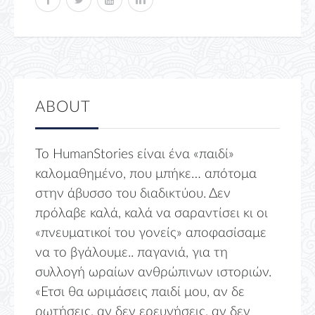
ABOUT
Το HumanStories είναι ένα «παιδί»
καλομαθημένο, που μπήκε… απότομα
στην άβυσσο του διαδικτύου. Δεν
πρόλαβε καλά, καλά να σαραντίσει κι οι
«πνευματικοί του γονείς» αποφασίσαμε
να το βγάλουμε.. παγανιά, για τη
συλλογή ωραίων ανθρώπινων ιστοριών.
«Ετσι θα ωριμάσεις παιδί μου, αν δε
ρωτήσεις, αν δεν ερευνήσεις, αν δεν