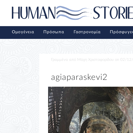
Ομογένεια
Πρόσωπα
Γαστρονομία
Πρόσφυγε
Γραμμένα από
Μάχη Χριστοφορίδου
on
02/12
agiaparaskevi2