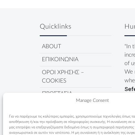
Quicklinks
Hu
ABOUT
"In 
incr
ΕΠΙΚΟΙΝΩΝΙΑ
of u
We 
ΟΡΟΙ ΧΡΗΣΗΣ –
wher
COOKIES
Sef
ΠΡΟΣΤΑΣΙΑ
Manage Consent
ΔΕΔΟΜΕΝΩΝ
ΠΟΛΙΤΙΚΗ COOKIES
Για να παρέχουμε τις καλύτερες εμπειρίες, χρησιμοποιούμε τεχνολογίες όπως τα
αποθήκευση ή/και την πρόσβαση σε πληροφορίες συσκευής. Η συναίνεση σε αυτ
μας επιτρέψει να επεξεργαζόμαστε δεδομένα όπως η συμπεριφορά περιήγησης
αναγνωριστικά σε αυτόν τον ιστότοπο. Η μη συναίνεση ή η ανάκληση της συγκ