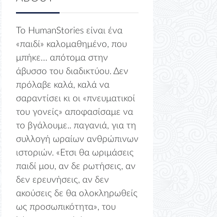
Το HumanStories είναι ένα
«παιδί» καλομαθημένο, που
μπήκε… απότομα στην
άβυσσο του διαδικτύου. Δεν
πρόλαβε καλά, καλά να
σαραντίσει κι οι «πνευματικοί
του γονείς» αποφασίσαμε να
το βγάλουμε.. παγανιά, για τη
συλλογή ωραίων ανθρώπινων
ιστοριών. «Ετσι θα ωριμάσεις
παιδί μου, αν δε ρωτήσεις, αν
δεν ερευνήσεις, αν δεν
ακούσεις δε θα ολοκληρωθείς
ως προσωπικότητα», του