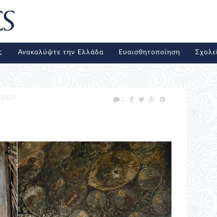
ς
Ανακαλύψτε την Ελλάδα
Ευαισθητοποίηση
Σχολε
/2025
0