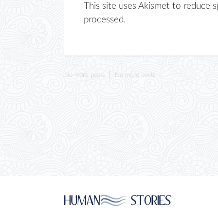
This site uses Akismet to reduce 
processed.
No more posts
No more posts