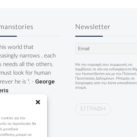
manstories
Newsletter
Email
this world that
(Required)
easingly narrows , each
s needs all the others.
Με την εγγραφή σου συμφωνείς να
λαμβάνεις τα νέα και ενδιαφέροντα θ
must look for human
του HumanStories και με την
Πολιτική
Προστασίας Δεδομένων
. Μπορείς να
George
ever he is ". -
διαγραφείς από την λίστα οποιαδήποτ
στιγμή.
eris
 cookies για την
ές τις τεχνολογίες θα
 ή μοναδικά
ατάθεσης μπορεί να