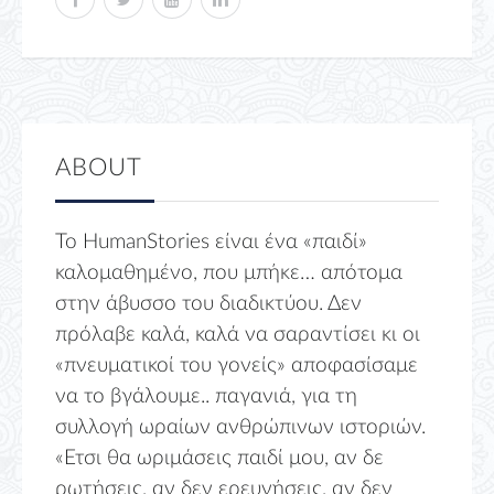
ABOUT
Το HumanStories είναι ένα «παιδί»
καλομαθημένο, που μπήκε… απότομα
στην άβυσσο του διαδικτύου. Δεν
πρόλαβε καλά, καλά να σαραντίσει κι οι
«πνευματικοί του γονείς» αποφασίσαμε
να το βγάλουμε.. παγανιά, για τη
συλλογή ωραίων ανθρώπινων ιστοριών.
«Ετσι θα ωριμάσεις παιδί μου, αν δε
ρωτήσεις, αν δεν ερευνήσεις, αν δεν