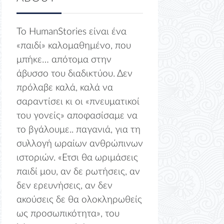
Το HumanStories είναι ένα
«παιδί» καλομαθημένο, που
μπήκε… απότομα στην
άβυσσο του διαδικτύου. Δεν
πρόλαβε καλά, καλά να
σαραντίσει κι οι «πνευματικοί
του γονείς» αποφασίσαμε να
το βγάλουμε.. παγανιά, για τη
συλλογή ωραίων ανθρώπινων
ιστοριών. «Ετσι θα ωριμάσεις
παιδί μου, αν δε ρωτήσεις, αν
δεν ερευνήσεις, αν δεν
ακούσεις δε θα ολοκληρωθείς
ως προσωπικότητα», του