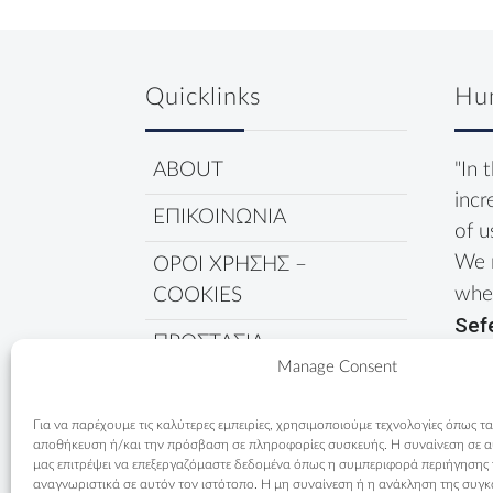
Quicklinks
Hu
ABOUT
"In 
incr
ΕΠΙΚΟΙΝΩΝΙΑ
of u
We 
ΟΡΟΙ ΧΡΗΣΗΣ –
wher
COOKIES
Sef
ΠΡΟΣΤΑΣΙΑ
Manage Consent
ΔΕΔΟΜΕΝΩΝ
ΠΟΛΙΤΙΚΗ COOKIES
Για να παρέχουμε τις καλύτερες εμπειρίες, χρησιμοποιούμε τεχνολογίες όπως τα
αποθήκευση ή/και την πρόσβαση σε πληροφορίες συσκευής. Η συναίνεση σε αυτ
μας επιτρέψει να επεξεργαζόμαστε δεδομένα όπως η συμπεριφορά περιήγησης
αναγνωριστικά σε αυτόν τον ιστότοπο. Η μη συναίνεση ή η ανάκληση της συγκ