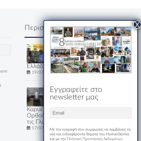
Περισσότερα
Δύο κύριοι, ένα
ουζάκι και μία
ολόκληρη
Ελλάδα
έματα
19/07/2026
ε
Εγγραφείτε στο
Εστιατόριο-
newsletter μας
Ξενώνας
Μακριδης
Καρυές: Εκεί που η
Email
Ορθοδοξία Μιλάει Όλες
(Required)
τις Γλώσσες του Κόσμου
17/07/2026
Με την εγγραφή σου συμφωνείς να λαμβάνεις τα
νέα και ενδιαφέροντα θέματα του HumanStories
και με την
Πολιτική Προστασίας Δεδομένων
.