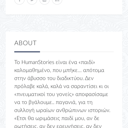
ABOUT
Το HumanStories είναι ένα «παιδί»
καλομαθημένο, που μπήκε… απότομα
στην άβυσσο του διαδικτύου. Δεν
πρόλαβε καλά, καλά να σαραντίσει κι οι
«πνευματικοί του γονείς» αποφασίσαμε
να το βγάλουμε.. παγανιά, για τη
συλλογή ωραίων ανθρώπινων ιστοριών.
«Ετσι θα ωριμάσεις παιδί μου, αν δε
ρωτήσεις, αν δεν ερευνήσεις, αν δεν