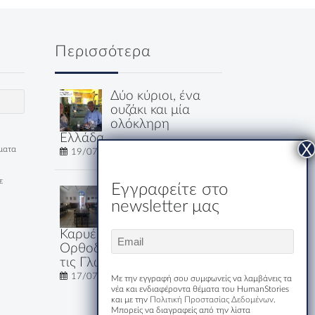
Περισσότερα
Δύο κύριοι, ένα
ουζάκι και μία
ολόκληρη
Ελλάδα
έματα
19/07/2026
ε
Εγγραφείτε στο
Εστιατόριο-
newsletter μας
Ξενώνας
Μακριδης
Καρυές: Εκεί που η
Email
Ορθοδοξία Μιλάει Όλες
(Required)
τις Γλώσσες του Κόσμου
17/07/2026
Με την εγγραφή σου συμφωνείς να λαμβάνεις τα
νέα και ενδιαφέροντα θέματα του HumanStories
και με την
Πολιτική Προστασίας Δεδομένων
.
Μπορείς να διαγραφείς από την λίστα