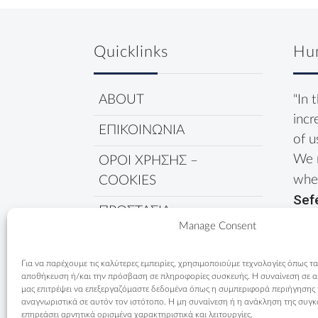
Quicklinks
Hu
ABOUT
"In 
incr
ΕΠΙΚΟΙΝΩΝΙΑ
of u
We 
ΟΡΟΙ ΧΡΗΣΗΣ –
wher
COOKIES
Sef
ΠΡΟΣΤΑΣΙΑ
Manage Consent
ΔΕΔΟΜΕΝΩΝ
ΠΟΛΙΤΙΚΗ COOKIES
Για να παρέχουμε τις καλύτερες εμπειρίες, χρησιμοποιούμε τεχνολογίες όπως τα
αποθήκευση ή/και την πρόσβαση σε πληροφορίες συσκευής. Η συναίνεση σε αυτ
μας επιτρέψει να επεξεργαζόμαστε δεδομένα όπως η συμπεριφορά περιήγησης
αναγνωριστικά σε αυτόν τον ιστότοπο. Η μη συναίνεση ή η ανάκληση της συγκ
επηρεάσει αρνητικά ορισμένα χαρακτηριστικά και λειτουργίες.