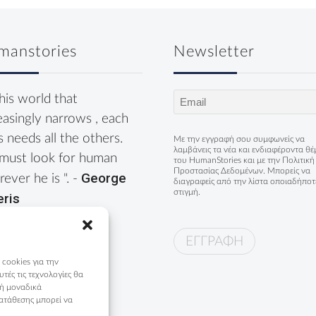
manstories
Newsletter
Email
this world that
(Required)
easingly narrows , each
s needs all the others.
Με την εγγραφή σου συμφωνείς να
λαμβάνεις τα νέα και ενδιαφέροντα θ
must look for human
του HumanStories και με την
Πολιτική
Προστασίας Δεδομένων
. Μπορείς να
George
ever he is ". -
διαγραφείς από την λίστα οποιαδήποτ
στιγμή.
eris
 cookies για την
ές τις τεχνολογίες θα
 ή μοναδικά
ατάθεσης μπορεί να