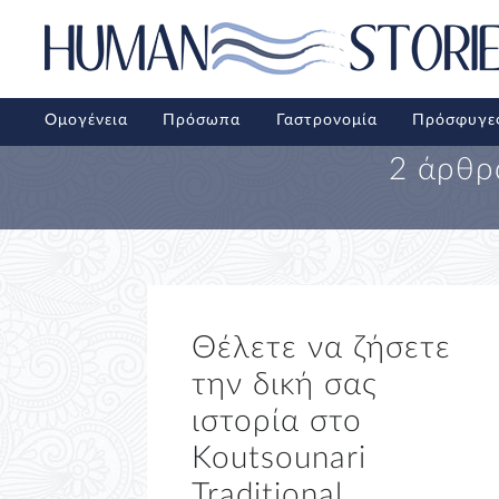
Ομογένεια
Πρόσωπα
Γαστρονομία
Πρόσφυγε
2 άρθρ
Θέλετε να ζήσετε
την δική σας
ιστορία στο
Koutsounari
Traditional