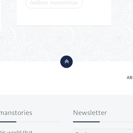
Διάβασε περισσότερα
AB
manstories
Newsletter
Email
this world that