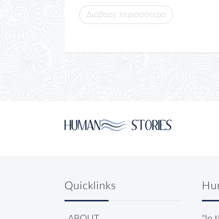
Διάβασε περισσότερα
Quicklinks
Hu
ABOUT
"In 