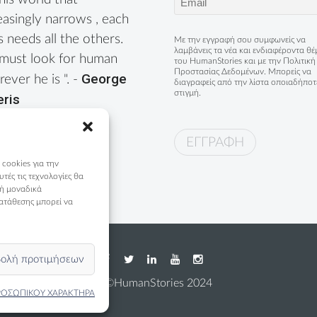
(Required)
easingly narrows , each
s needs all the others.
Με την εγγραφή σου συμφωνείς να
λαμβάνεις τα νέα και ενδιαφέροντα θ
must look for human
του HumanStories και με την
Πολιτική
Προστασίας Δεδομένων
. Μπορείς να
George
ever he is ". -
διαγραφείς από την λίστα οποιαδήποτ
στιγμή.
eris
 cookies για την
ές τις τεχνολογίες θα
 ή μοναδικά
ατάθεσης μπορεί να
ολή προτιμήσεων
©HumanStories 2024
ΡΟΣΩΠΙΚΟΥ ΧΑΡΑΚΤΗΡΑ