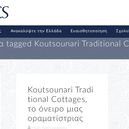
ς
Ανακαλύψτε την Ελλάδα
Ευαισθητοποίηση
Σχολε
α tagged
Koutsounari Traditional 
Koutsounari Tradi
tional Cottages,
το όνειρο μιας
οραματίστριας
Μάχη Χριστοφορίδου