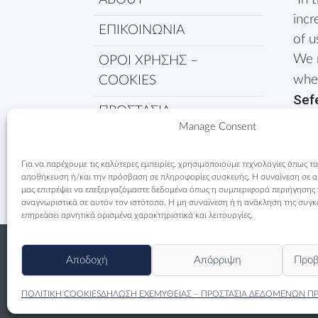
incr
ΕΠΙΚΟΙΝΩΝΙΑ
of u
We 
ΟΡΟΙ ΧΡΗΣΗΣ –
wher
COOKIES
Sef
ΠΡΟΣΤΑΣΙΑ
Manage Consent
ΔΕΔΟΜΕΝΩΝ
ΠΟΛΙΤΙΚΗ COOKIES
Για να παρέχουμε τις καλύτερες εμπειρίες, χρησιμοποιούμε τεχνολογίες όπως τα
αποθήκευση ή/και την πρόσβαση σε πληροφορίες συσκευής. Η συναίνεση σε αυτ
μας επιτρέψει να επεξεργαζόμαστε δεδομένα όπως η συμπεριφορά περιήγησης
αναγνωριστικά σε αυτόν τον ιστότοπο. Η μη συναίνεση ή η ανάκληση της συγκ
επηρεάσει αρνητικά ορισμένα χαρακτηριστικά και λειτουργίες.
Αποδοχή
Απόρριψη
Προβ
ΠΟΛΙΤΙΚΗ COOKIES
ΔΗΛΩΣΗ ΕΧΕΜΥΘΕΙΑΣ – ΠΡΟΣΤΑΣΙΑ ΔΕΔΟΜΕΝΩΝ Π