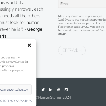
Email
this world that
(Required)
easingly narrows , each
s needs all the others.
Με την εγγραφή σου συμφωνείς να
λαμβάνεις τα νέα και ενδιαφέροντα θ
must look for human
του HumanStories και με την
Πολιτική
Προστασίας Δεδομένων
. Μπορείς να
George
ever he is ". -
διαγραφείς από την λίστα οποιαδήποτ
στιγμή.
eris
 cookies για την
ές τις τεχνολογίες θα
 ή μοναδικά
ατάθεσης μπορεί να
ολή προτιμήσεων
©HumanStories 2024
ΡΟΣΩΠΙΚΟΥ ΧΑΡΑΚΤΗΡΑ