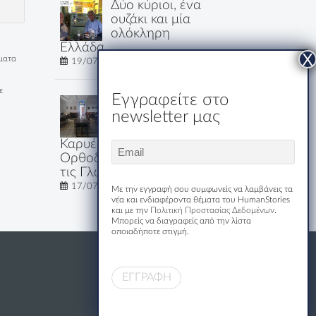
Δύο κύριοι, ένα
ουζάκι και μία
ολόκληρη
Ελλάδα
έματα
19/07/2026
ε
Εγγραφείτε στο
Εστιατόριο-
newsletter μας
Ξενώνας
Μακριδης
Καρυές: Εκεί που η
Email
Ορθοδοξία Μιλάει Όλες
(Required)
τις Γλώσσες του Κόσμου
17/07/2026
Με την εγγραφή σου συμφωνείς να λαμβάνεις τα
νέα και ενδιαφέροντα θέματα του HumanStories
και με την
Πολιτική Προστασίας Δεδομένων
.
Μπορείς να διαγραφείς από την λίστα
οποιαδήποτε στιγμή.