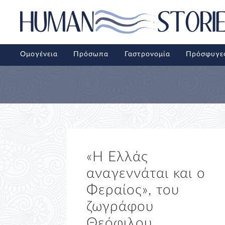
Ομογένεια
Πρόσωπα
Γαστρονομία
Πρόσφυγε
«Η Ελλάς
αναγεννάται και ο
Φεραίος», του
ζωγράφου
Θεόφιλου.