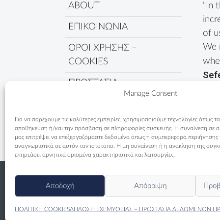
ABOUT
"In 
incr
ΕΠΙΚΟΙΝΩΝΙΑ
of u
We 
ΟΡΟΙ ΧΡΗΣΗΣ –
wher
COOKIES
Sef
ΠΡΟΣΤΑΣΙΑ
Manage Consent
ΔΕΔΟΜΕΝΩΝ
ΠΟΛΙΤΙΚΗ COOKIES
Για να παρέχουμε τις καλύτερες εμπειρίες, χρησιμοποιούμε τεχνολογίες όπως τα
αποθήκευση ή/και την πρόσβαση σε πληροφορίες συσκευής. Η συναίνεση σε αυτ
μας επιτρέψει να επεξεργαζόμαστε δεδομένα όπως η συμπεριφορά περιήγησης
αναγνωριστικά σε αυτόν τον ιστότοπο. Η μη συναίνεση ή η ανάκληση της συγκ
επηρεάσει αρνητικά ορισμένα χαρακτηριστικά και λειτουργίες.
Αποδοχή
Απόρριψη
Προβ
ΠΟΛΙΤΙΚΗ COOKIES
ΔΗΛΩΣΗ ΕΧΕΜΥΘΕΙΑΣ – ΠΡΟΣΤΑΣΙΑ ΔΕΔΟΜΕΝΩΝ Π