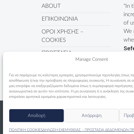
ABOUT
"In 
incr
ΕΠΙΚΟΙΝΩΝΙΑ
of u
We 
ΟΡΟΙ ΧΡΗΣΗΣ –
wher
COOKIES
Sef
ΠΡΟΣΤΑΣΙΑ
Manage Consent
ΔΕΔΟΜΕΝΩΝ
ΠΟΛΙΤΙΚΗ COOKIES
Για να παρέχουμε τις καλύτερες εμπειρίες, χρησιμοποιούμε τεχνολογίες όπως τα
αποθήκευση ή/και την πρόσβαση σε πληροφορίες συσκευής. Η συναίνεση σε αυτ
μας επιτρέψει να επεξεργαζόμαστε δεδομένα όπως η συμπεριφορά περιήγησης
αναγνωριστικά σε αυτόν τον ιστότοπο. Η μη συναίνεση ή η ανάκληση της συγκ
επηρεάσει αρνητικά ορισμένα χαρακτηριστικά και λειτουργίες.
Αποδοχή
Απόρριψη
Προβ
ΠΟΛΙΤΙΚΗ COOKIES
ΔΗΛΩΣΗ ΕΧΕΜΥΘΕΙΑΣ – ΠΡΟΣΤΑΣΙΑ ΔΕΔΟΜΕΝΩΝ Π