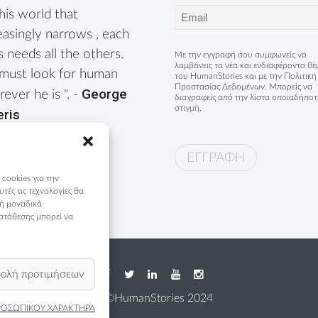
Email
this world that
(Required)
easingly narrows , each
s needs all the others.
Με την εγγραφή σου συμφωνείς να
λαμβάνεις τα νέα και ενδιαφέροντα θ
must look for human
του HumanStories και με την
Πολιτική
Προστασίας Δεδομένων
. Μπορείς να
George
ever he is ". -
διαγραφείς από την λίστα οποιαδήποτ
στιγμή.
eris
 cookies για την
ές τις τεχνολογίες θα
 ή μοναδικά
ατάθεσης μπορεί να
ολή προτιμήσεων
©HumanStories 2024
ΡΟΣΩΠΙΚΟΥ ΧΑΡΑΚΤΗΡΑ