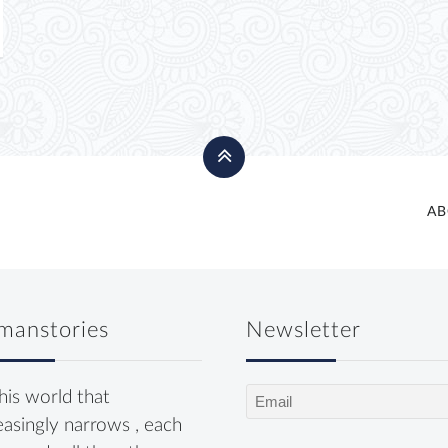
AB
manstories
Newsletter
Email
this world that
(Required)
easingly narrows , each