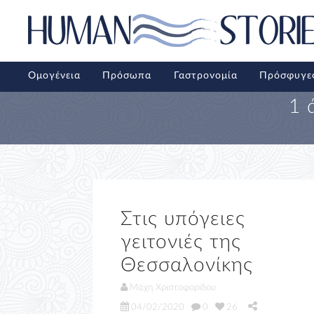
Ομογένεια
Πρόσωπα
Γαστρονομία
Πρόσφυγε
1 
Στις υπόγειες
γειτονιές της
Θεσσαλονίκης
Μάχη Χριστοφορίδου
04/02/2020
0
26