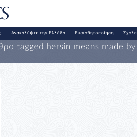
ς
Ανακαλύψτε την Ελλάδα
Ευαισθητοποίηση
Σχολε
θρο tagged
hersin means made by