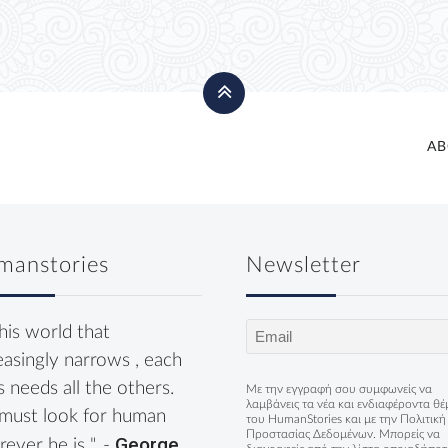
AB
manstories
Newsletter
Email
this world that
(Required)
easingly narrows , each
s needs all the others.
Με την εγγραφή σου συμφωνείς να
λαμβάνεις τα νέα και ενδιαφέροντα θ
must look for human
του HumanStories και με την
Πολιτική
Προστασίας Δεδομένων
. Μπορείς να
George
ever he is ". -