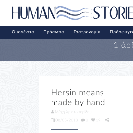
Ομογένεια
Πρόσωπα
Γαστρονομία
Πρόσφυγε
1 άρ
Hersin means
made by hand
Μάχη Χριστοφορίδου
08/05/2018
0
19