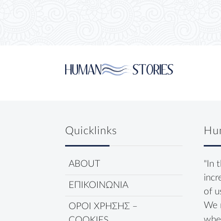
Quicklinks
Hu
ABOUT
"In 
incr
ΕΠΙΚΟΙΝΩΝΙΑ
of u
We 
ΟΡΟΙ ΧΡΗΣΗΣ –
wher
COOKIES