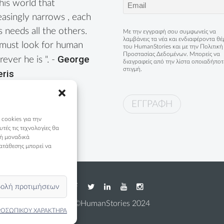
Email
this world that
(Required)
easingly narrows , each
s needs all the others.
Με την εγγραφή σου συμφωνείς να
λαμβάνεις τα νέα και ενδιαφέροντα θ
must look for human
του HumanStories και με την
Πολιτική
Προστασίας Δεδομένων
. Μπορείς να
George
ever he is ". -
διαγραφείς από την λίστα οποιαδήποτ
στιγμή.
eris
 cookies για την
ές τις τεχνολογίες θα
 ή μοναδικά
ατάθεσης μπορεί να
ολή προτιμήσεων
©HumanStories 2024
ΡΟΣΩΠΙΚΟΥ ΧΑΡΑΚΤΗΡΑ