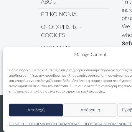
ABOUT
"In 
incr
ΕΠΙΚΟΙΝΩΝΙΑ
of u
We 
ΟΡΟΙ ΧΡΗΣΗΣ –
wher
COOKIES
Sef
ΠΡΟΣΤΑΣΙΑ
Manage Consent
ΔΕΔΟΜΕΝΩΝ
ΠΟΛΙΤΙΚΗ COOKIES
Για να παρέχουμε τις καλύτερες εμπειρίες, χρησιμοποιούμε τεχνολογίες όπως τα
αποθήκευση ή/και την πρόσβαση σε πληροφορίες συσκευής. Η συναίνεση σε αυτ
μας επιτρέψει να επεξεργαζόμαστε δεδομένα όπως η συμπεριφορά περιήγησης
αναγνωριστικά σε αυτόν τον ιστότοπο. Η μη συναίνεση ή η ανάκληση της συγκ
επηρεάσει αρνητικά ορισμένα χαρακτηριστικά και λειτουργίες.
Αποδοχή
Απόρριψη
Προβ
ΠΟΛΙΤΙΚΗ COOKIES
ΔΗΛΩΣΗ ΕΧΕΜΥΘΕΙΑΣ – ΠΡΟΣΤΑΣΙΑ ΔΕΔΟΜΕΝΩΝ Π