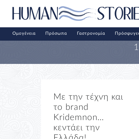
Ομογένεια
Πρόσωπα
Γαστρονομία
Πρόσφυγε
1
Με την τέχνη και
το brand
Kridemnon…
κεντάει την
Ελλάδα!