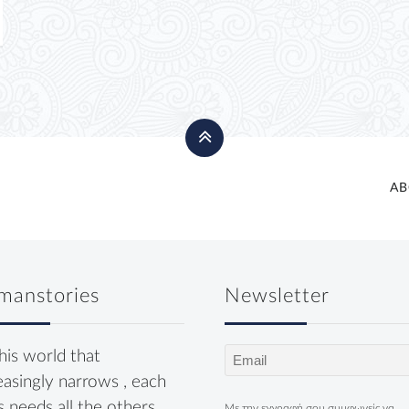
AB
manstories
Newsletter
Email
this world that
(Required)
easingly narrows , each
s needs all the others.
Με την εγγραφή σου συμφωνείς να