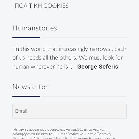
ΠΟΛΙΤΙΚΗ COOKIES
Humanstories
"In this world that increasingly narrows , each
of us needs all the others. We must look for
George Seferis
human wherever he is ". -
Newsletter
Email
(Required)
Με την εγγραφή σου συμφωνείς να λαμβάνεις τα νέα και
ενδιαφέροντα θέματα του HumanStories και με την
Πολιτική
Προστασίας Δεδομένων
. Μπορείς να διαγραφείς από την λίστα