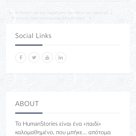
«Η Αγάπη για την παράδοση του τόπου που χάνεται»
Η ιστορία ενός αγαπημένου Μουντζούρη!
Social Links
ABOUT
Το HumanStories είναι ένα «παιδί»
καλομαθημένο, που μπήκε… απότομα