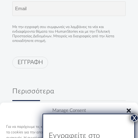
Email
(Required)
Με την εγγραφή σου συμφωνείς να λαμβάνεις τα νέα και
ενδιαφέροντα θέματα του HumanStories και με την
Πολιτική
Προστασίας Δεδομένων
. Μπορείς να διαγραφείς από την λίστα
οποιαδήποτε στιγμή.
ΕΓΓΡΑΦΗ
Περισσότερα
Δύο κύριοι, ένα ουζάκι και μία
Manage Consent
ολόκληρη Ελλάδα
19/07/2026
Για να παρέχουμε τις καλύτερες εμπειρίες, χρησιμοποιούμε τεχνολογίες όπως
τα cookies για την αποθήκευση ή/και την πρόσβαση σε πληροφορίες
Εγγραφείτε στο
συσκευής. Η συναίνεση σε αυτές τις τεχνολογίες θα μας επιτρέψει να