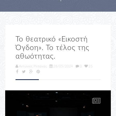
Το θεατρικό «Εικοστή
Όγδοη». Το τέλος της
αθωότητας.
Αντώνιος Ρεπανάς
28/05/2024
0
25