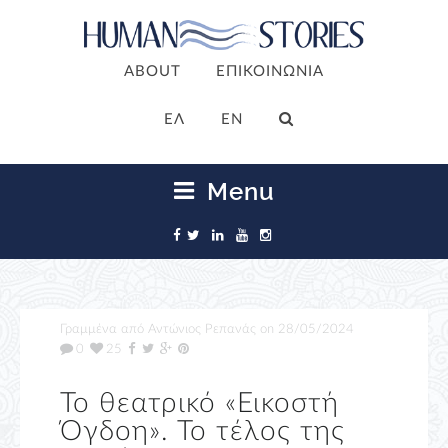
ABOUT
ΕΠΙΚΟΙΝΩΝΙΑ
ΕΛ
EN
Menu
Γραμμένα από
Αντώνιος Ρεπανάς
on
28/05/2024
0
25
Το θεατρικό «Εικοστή
Όγδοη». Το τέλος της