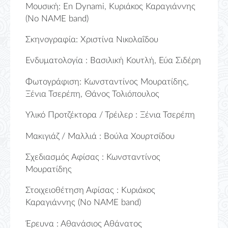
Μουσική: En Dynami, Κυριάκος Καραγιάννης
(Νo NAME band)
Σκηνογραφία: Χριστίνα Νικολαΐδου
Ενδυματολογία : Βασιλική Κουτλή, Εύα Σιδέρη
Φωτογράφιση: Κωνσταντίνος Μουρατίδης,
Ξένια Τσερέπη, Θάνος Τολιόπουλος
Υλικό Προτζέκτορα / Τρέιλερ : Ξένια Τσερέπη
Μακιγιάζ / Μαλλιά : Βούλα Χουρτσίδου
Σχεδιασμός Αφίσας : Κωνσταντίνος
Μουρατίδης
Στοιχειοθέτηση Αφίσας : Κυριάκος
Καραγιάννης (No NAME band)
Έρευνα : Αθανάσιος Αθάνατος