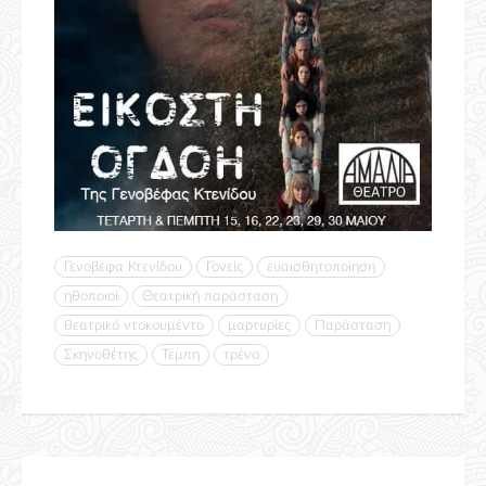
Γενοβέφα Κτενίδου
Γονείς
ευαισθητοποίηση
ηθοποιοί
Θεατρική παράσταση
θεατρικό ντοκουμέντο
μαρτυρίες
Παράσταση
Σκηνοθέτης
Τέμπη
τρένο