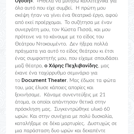
Όγδοη»
. «Ήθελα να μιλήσω καλλιτεχνικά για
όλο αυτό που είχε συμβεί. Η πρώτη μου
σκέψη ήταν να γίνει ένα θεατρικό έργο, αφού
από εκεί προέρχομαι. Το συζήτησα με έναν
συνεργάτη μου, τον Κώστα Πισσά, και μου
πρότεινε να το κάνουμε με το είδος του
Θεάτρου Ντοκουμέντο. Δεν ήξερα πολλά
πράγματα για αυτό το είδος θεάτρου κι έτσι
ένας συμφοιτητής μου, που είχαμε σπουδάσει
ο Χάρης Πεχλιβανίδης
μαζί θέατρο,
, μας
έκανε ένα ταχύρρυθμο σεμινάριο για
Document
Theater
το
. Μας έδωσε τα φώτα
του, μας έλυσε κάποιες απορίες και
ξεκινήσαμε. Κάναμε συνεντεύξεις με 21
άτομα, οι οποίοι απάντησαν θετικά στην
πρόσκληση μας. Συγκεντρώθηκε υλικό 60
ωρών. Και στην συνέχεια με πολύ δυσκολία,
καταλήξαμε σε δέκα μαρτυρίες. Δυστυχώς σε
μια παράσταση δυο ωρών και δεκαπέντε