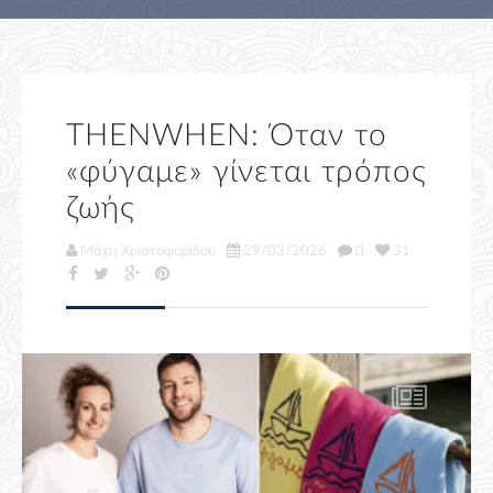
THENWHEN: Όταν το
«φύγαμε» γίνεται τρόπος
ζωής
Μάχη Χριστοφορίδου
29/03/2026
0
31