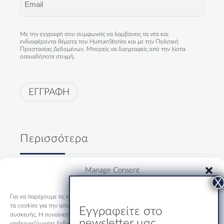
Με την εγγραφή σου συμφωνείς να λαμβάνεις τα νέα και
ενδιαφέροντα θέματα του HumanStories και με την
Πολιτική
Προστασίας Δεδομένων
. Μπορείς να διαγραφείς από την λίστα
οποιαδήποτε στιγμή.
ΕΓΓΡΑΦΗ
Περισσότερα
Δύο κύριοι, ένα ουζάκι και μία
Manage Consent
ολόκληρη Ελλάδα
19/07/2026
Για να παρέχουμε τις καλύτερες εμπειρίες, χρησιμοποιούμε τεχνολογίες όπως
τα cookies για την αποθήκευση ή/και την πρόσβαση σε πληροφορίες
Εγγραφείτε στο
συσκευής. Η συναίνεση σε αυτές τις τεχνολογίες θα μας επιτρέψει να
Εστιατόριο-Ξενώνας Μακριδης
newsletter μας
επεξεργαζόμαστε δεδομένα όπως η συμπεριφορά περιήγησης ή μοναδικά