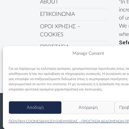
ABOUT
"In 
incr
ΕΠΙΚΟΙΝΩΝΙΑ
of u
We 
ΟΡΟΙ ΧΡΗΣΗΣ –
wher
COOKIES
Sef
ΠΡΟΣΤΑΣΙΑ
Manage Consent
ΔΕΔΟΜΕΝΩΝ
ΠΟΛΙΤΙΚΗ COOKIES
Για να παρέχουμε τις καλύτερες εμπειρίες, χρησιμοποιούμε τεχνολογίες όπως τα
αποθήκευση ή/και την πρόσβαση σε πληροφορίες συσκευής. Η συναίνεση σε αυτ
μας επιτρέψει να επεξεργαζόμαστε δεδομένα όπως η συμπεριφορά περιήγησης
αναγνωριστικά σε αυτόν τον ιστότοπο. Η μη συναίνεση ή η ανάκληση της συγκ
επηρεάσει αρνητικά ορισμένα χαρακτηριστικά και λειτουργίες.
Αποδοχή
Απόρριψη
Προβ
ΠΟΛΙΤΙΚΗ COOKIES
ΔΗΛΩΣΗ ΕΧΕΜΥΘΕΙΑΣ – ΠΡΟΣΤΑΣΙΑ ΔΕΔΟΜΕΝΩΝ Π