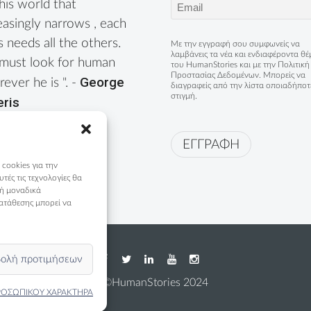
Email
this world that
(Required)
easingly narrows , each
s needs all the others.
Με την εγγραφή σου συμφωνείς να
λαμβάνεις τα νέα και ενδιαφέροντα θ
must look for human
του HumanStories και με την
Πολιτική
Προστασίας Δεδομένων
. Μπορείς να
George
ever he is ". -
διαγραφείς από την λίστα οποιαδήποτ
στιγμή.
eris
ΕΓΓΡΑΦΗ
 cookies για την
ές τις τεχνολογίες θα
 ή μοναδικά
ατάθεσης μπορεί να
ολή προτιμήσεων
©HumanStories 2024
ΡΟΣΩΠΙΚΟΥ ΧΑΡΑΚΤΗΡΑ