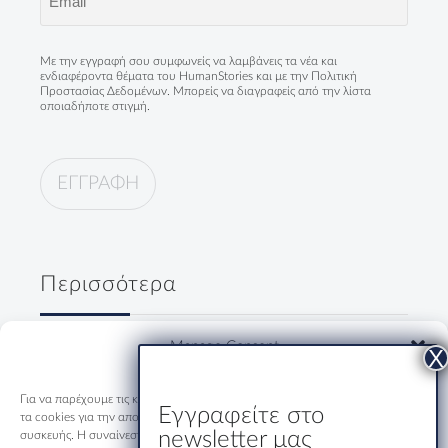
(Required)
Με την εγγραφή σου συμφωνείς να λαμβάνεις τα νέα και
ενδιαφέροντα θέματα του HumanStories και με την
Πολιτική
Προστασίας Δεδομένων
. Μπορείς να διαγραφείς από την λίστα
οποιαδήποτε στιγμή.
Περισσότερα
Δύο κύριοι, ένα ουζάκι και μία
Manage Consent
ολόκληρη Ελλάδα
19/07/2026
Για να παρέχουμε τις καλύτερες εμπειρίες, χρησιμοποιούμε τεχνολογίες όπως
Εγγραφείτε στο
τα cookies για την αποθήκευση ή/και την πρόσβαση σε πληροφορίες
newsletter μας
συσκευής. Η συναίνεση σε αυτές τις τεχνολογίες θα μας επιτρέψει να
Εστιατόριο-Ξενώνας Μακριδης