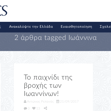
ς
Ανακαλύψτε την Ελλάδα
Ευαισθητοποίηση
Σχολε
2 άρθρα tagged
Ιωάννινα
Το παιχνίδι της
βροχής των
Ιωαννίνων!
Αντώνιος Ρεπανάς
21/09/2017
3
13