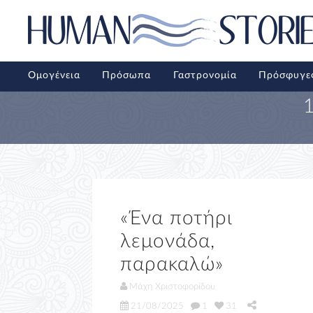
Ομογένεια
Πρόσωπα
Γαστρονομία
Πρόσφυγε
«Ένα ποτήρι
λεμονάδα,
παρακαλώ»
Μάχη Χριστοφορίδου
21/08/2025
1
31