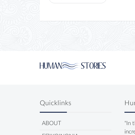
Quicklinks
Hu
ABOUT
"In 
incr