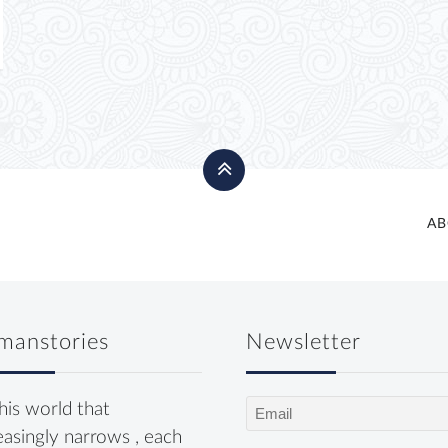
AB
manstories
Newsletter
Email
this world that
(Required)
easingly narrows , each