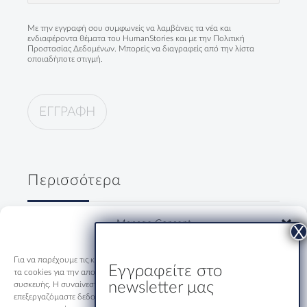
Με την εγγραφή σου συμφωνείς να λαμβάνεις τα νέα και
ενδιαφέροντα θέματα του HumanStories και με την
Πολιτική
Προστασίας Δεδομένων
. Μπορείς να διαγραφείς από την λίστα
οποιαδήποτε στιγμή.
Περισσότερα
Δύο κύριοι, ένα ουζάκι και μία
Manage Consent
ολόκληρη Ελλάδα
19/07/2026
Για να παρέχουμε τις καλύτερες εμπειρίες, χρησιμοποιούμε τεχνολογίες όπως
Εγγραφείτε στο
τα cookies για την αποθήκευση ή/και την πρόσβαση σε πληροφορίες
newsletter μας
συσκευής. Η συναίνεση σε αυτές τις τεχνολογίες θα μας επιτρέψει να
Εστιατόριο-Ξενώνας Μακριδης
επεξεργαζόμαστε δεδομένα όπως η συμπεριφορά περιήγησης ή μοναδικά
Καρυές: Εκεί που η Ορθοδοξία