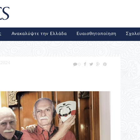
ς
Ανακαλύψτε την Ελλάδα
Ευαισθητοποίηση
Σχολε
/2024
0