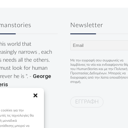
manstories
Newsletter
Email
this world that
(Required)
easingly narrows , each
s needs all the others.
Με την εγγραφή σου συμφωνείς να
λαμβάνεις τα νέα και ενδιαφέροντα θ
must look for human
του HumanStories και με την
Πολιτική
Προστασίας Δεδομένων
. Μπορείς να
George
ever he is ". -
διαγραφείς από την λίστα οποιαδήποτ
στιγμή.
eris
 cookies για την
ές τις τεχνολογίες θα
 ή μοναδικά
ατάθεσης μπορεί να