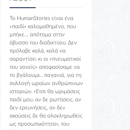
Το HumanStories είναι ένα
«παιδί» καλομαθημένο, που
μπήκε… απότομα στην
άβυσσο του διαδικτύου. Δεν
πρόλαβε καλά, καλά να
σαραντίσει κι οι «πνευματικοί
του γονείς» αποφασίσαμε να
το βγάλουμε.. παγανιά, για τη
συλλογή ωραίων ανθρώπινων
ιστοριών. «Ετσι θα ωριμάσεις
παιδί μου, αν δε ρωτήσεις, αν
δεν ερευνήσεις, αν δεν
ακούσεις δε θα ολοκληρωθείς
ως προσωπικότητα», του