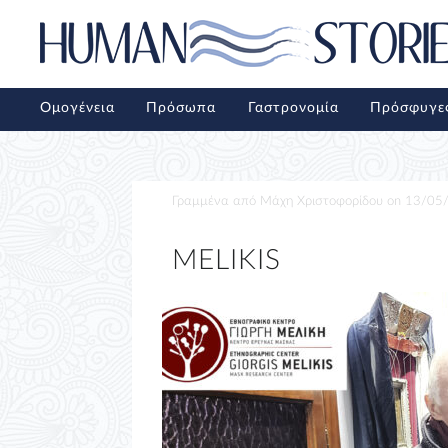
Ομογένεια
Πρόσωπα
Γαστρονομία
Πρόσφυγε
Γραμμένα από
Μάχη Χριστοφορίδου
on
13/05
MELIKIS