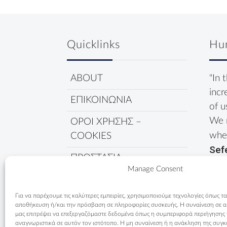
Quicklinks
Hu
ABOUT
"In 
incr
ΕΠΙΚΟΙΝΩΝΙΑ
of u
We 
ΟΡΟΙ ΧΡΗΣΗΣ –
wher
COOKIES
Sef
ΠΡΟΣΤΑΣΙΑ
Manage Consent
ΔΕΔΟΜΕΝΩΝ
ΠΟΛΙΤΙΚΗ COOKIES
Για να παρέχουμε τις καλύτερες εμπειρίες, χρησιμοποιούμε τεχνολογίες όπως τα
αποθήκευση ή/και την πρόσβαση σε πληροφορίες συσκευής. Η συναίνεση σε αυτ
μας επιτρέψει να επεξεργαζόμαστε δεδομένα όπως η συμπεριφορά περιήγησης
αναγνωριστικά σε αυτόν τον ιστότοπο. Η μη συναίνεση ή η ανάκληση της συγκ