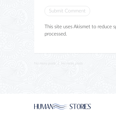
This site uses Akismet to reduce 
processed.
No more posts
No more posts