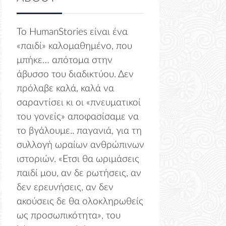
Το HumanStories είναι ένα
«παιδί» καλομαθημένο, που
μπήκε… απότομα στην
άβυσσο του διαδικτύου. Δεν
πρόλαβε καλά, καλά να
σαραντίσει κι οι «πνευματικοί
του γονείς» αποφασίσαμε να
το βγάλουμε.. παγανιά, για τη
συλλογή ωραίων ανθρώπινων
ιστοριών. «Ετσι θα ωριμάσεις
παιδί μου, αν δε ρωτήσεις, αν
δεν ερευνήσεις, αν δεν
ακούσεις δε θα ολοκληρωθείς
ως προσωπικότητα», του