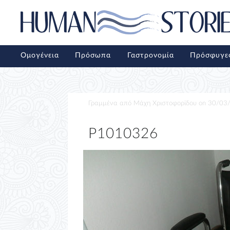
Ομογένεια
Πρόσωπα
Γαστρονομία
Πρόσφυγε
Γραμμένα από
Μάχη Χριστοφορίδου
on
30/03
P1010326