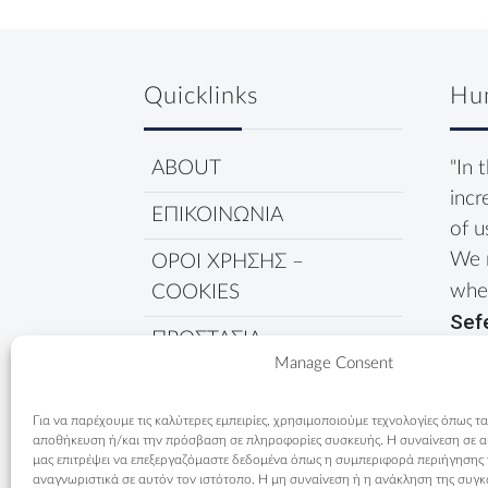
Quicklinks
Hu
ABOUT
"In 
incr
ΕΠΙΚΟΙΝΩΝΙΑ
of u
We 
ΟΡΟΙ ΧΡΗΣΗΣ –
wher
COOKIES
Sef
ΠΡΟΣΤΑΣΙΑ
Manage Consent
ΔΕΔΟΜΕΝΩΝ
ΠΟΛΙΤΙΚΗ COOKIES
Για να παρέχουμε τις καλύτερες εμπειρίες, χρησιμοποιούμε τεχνολογίες όπως τα
αποθήκευση ή/και την πρόσβαση σε πληροφορίες συσκευής. Η συναίνεση σε αυτ
μας επιτρέψει να επεξεργαζόμαστε δεδομένα όπως η συμπεριφορά περιήγησης
αναγνωριστικά σε αυτόν τον ιστότοπο. Η μη συναίνεση ή η ανάκληση της συγκ