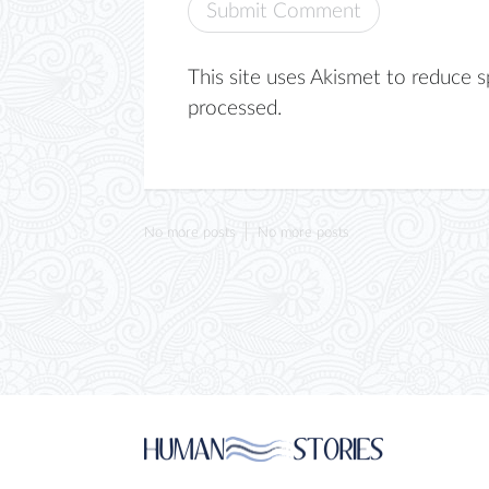
This site uses Akismet to reduce 
processed.
No more posts
No more posts