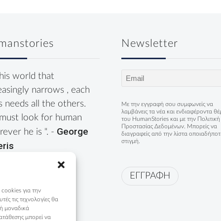
manstories
Newsletter
Email
this world that
(Required)
easingly narrows , each
s needs all the others.
Με την εγγραφή σου συμφωνείς να
λαμβάνεις τα νέα και ενδιαφέροντα θ
must look for human
του HumanStories και με την
Πολιτική
Προστασίας Δεδομένων
. Μπορείς να
George
ever he is ". -
διαγραφείς από την λίστα οποιαδήποτ
στιγμή.
eris
ΕΓΓΡΑΦΗ
 cookies για την
ές τις τεχνολογίες θα
 ή μοναδικά
ατάθεσης μπορεί να