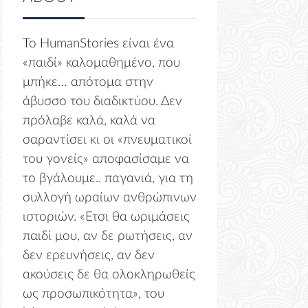
Το HumanStories είναι ένα
«παιδί» καλομαθημένο, που
μπήκε… απότομα στην
άβυσσο του διαδικτύου. Δεν
πρόλαβε καλά, καλά να
σαραντίσει κι οι «πνευματικοί
του γονείς» αποφασίσαμε να
το βγάλουμε.. παγανιά, για τη
συλλογή ωραίων ανθρώπινων
ιστοριών. «Ετσι θα ωριμάσεις
παιδί μου, αν δε ρωτήσεις, αν
δεν ερευνήσεις, αν δεν
ακούσεις δε θα ολοκληρωθείς
ως προσωπικότητα», του