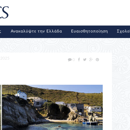
ς
Ανακαλύψτε την Ελλάδα
Ευαισθητοποίηση
Σχολε
/2025
0