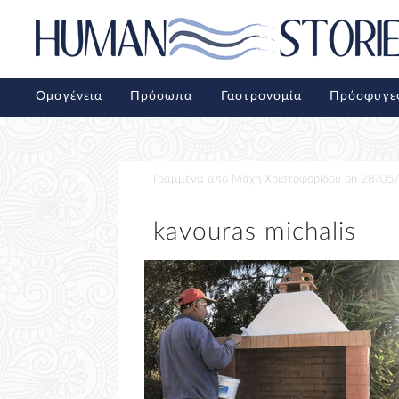
Ομογένεια
Πρόσωπα
Γαστρονομία
Πρόσφυγε
Γραμμένα από
Μάχη Χριστοφορίδου
on
28/05
kavouras michalis