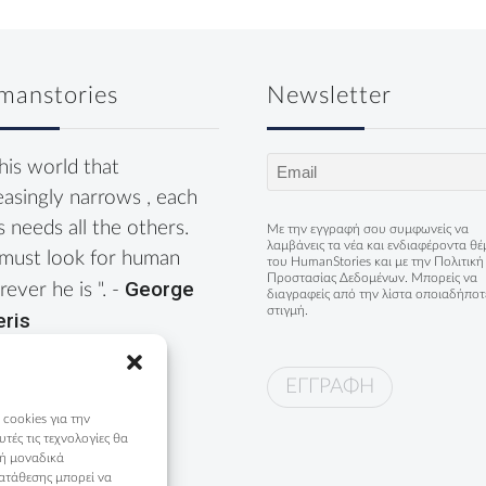
manstories
Newsletter
Email
this world that
(Required)
easingly narrows , each
s needs all the others.
Με την εγγραφή σου συμφωνείς να
λαμβάνεις τα νέα και ενδιαφέροντα θ
must look for human
του HumanStories και με την
Πολιτική
Προστασίας Δεδομένων
. Μπορείς να
George
ever he is ". -
διαγραφείς από την λίστα οποιαδήποτ
στιγμή.
eris
 cookies για την
ές τις τεχνολογίες θα
 ή μοναδικά
ατάθεσης μπορεί να