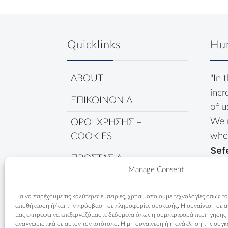
Quicklinks
Hu
ABOUT
"In 
incr
ΕΠΙΚΟΙΝΩΝΙΑ
of u
We 
ΟΡΟΙ ΧΡΗΣΗΣ –
wher
COOKIES
Sef
ΠΡΟΣΤΑΣΙΑ
Manage Consent
ΔΕΔΟΜΕΝΩΝ
ΠΟΛΙΤΙΚΗ COOKIES
Για να παρέχουμε τις καλύτερες εμπειρίες, χρησιμοποιούμε τεχνολογίες όπως τα
αποθήκευση ή/και την πρόσβαση σε πληροφορίες συσκευής. Η συναίνεση σε αυτ
μας επιτρέψει να επεξεργαζόμαστε δεδομένα όπως η συμπεριφορά περιήγησης
αναγνωριστικά σε αυτόν τον ιστότοπο. Η μη συναίνεση ή η ανάκληση της συγκ