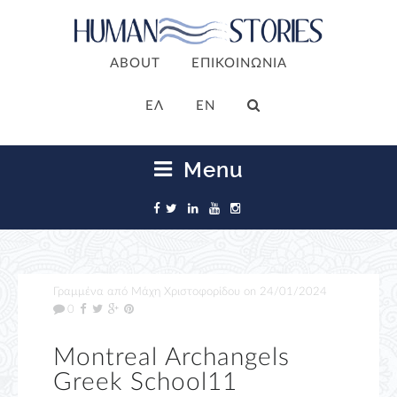
ABOUT
ΕΠΙΚΟΙΝΩΝΙΑ
ΕΛ
EN
Menu
Γραμμένα από
Μάχη Χριστοφορίδου
on
24/01/2024
0
Montreal Archangels
Greek School11