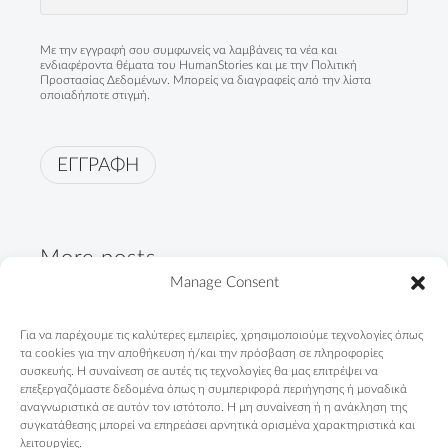
Με την εγγραφή σου συμφωνείς να λαμβάνεις τα νέα και
ενδιαφέροντα θέματα του HumanStories και με την
Πολιτική
Προστασίας Δεδομένων
. Μπορείς να διαγραφείς από την λίστα
οποιαδήποτε στιγμή.
ΕΓΓΡΑΦΗ
More posts
Manage Consent
"Not only Roma. First of all,
Για να παρέχουμε τις καλύτερες εμπειρίες, χρησιμοποιούμε τεχνολογίες όπως
Greeks"
τα cookies για την αποθήκευση ή/και την πρόσβαση σε πληροφορίες
09/04/2024
συσκευής. Η συναίνεση σε αυτές τις τεχνολογίες θα μας επιτρέψει να
επεξεργαζόμαστε δεδομένα όπως η συμπεριφορά περιήγησης ή μοναδικά
αναγνωριστικά σε αυτόν τον ιστότοπο. Η μη συναίνεση ή η ανάκληση της
Telendos Primary School is
συγκατάθεσης μπορεί να επηρεάσει αρνητικά ορισμένα χαρακτηριστικά και
counting days...
λειτουργίες.