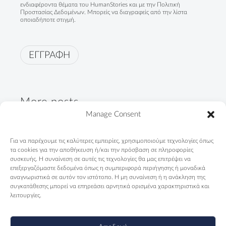
ενδιαφέροντα θέματα του HumanStories και με την
Πολιτική
Προστασίας Δεδομένων
. Μπορείς να διαγραφείς από την λίστα
οποιαδήποτε στιγμή.
ΕΓΓΡΑΦΗ
More posts
Manage Consent
"Not only Roma. First of all,
Για να παρέχουμε τις καλύτερες εμπειρίες, χρησιμοποιούμε τεχνολογίες όπως
Greeks"
τα cookies για την αποθήκευση ή/και την πρόσβαση σε πληροφορίες
09/04/2024
συσκευής. Η συναίνεση σε αυτές τις τεχνολογίες θα μας επιτρέψει να
επεξεργαζόμαστε δεδομένα όπως η συμπεριφορά περιήγησης ή μοναδικά
αναγνωριστικά σε αυτόν τον ιστότοπο. Η μη συναίνεση ή η ανάκληση της
Telendos Primary School is
συγκατάθεσης μπορεί να επηρεάσει αρνητικά ορισμένα χαρακτηριστικά και
counting days...
λειτουργίες.
13/11/2023