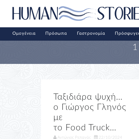
Ομογένεια
Πρόσωπα
Γαστρονομία
Πρόσφυγε
1
Ταξιδιάρα ψυχή…
ο Γιώργος Γληνός
με
το Food Truck…
Αντώνιος Ρεπανάς
22/10/2024