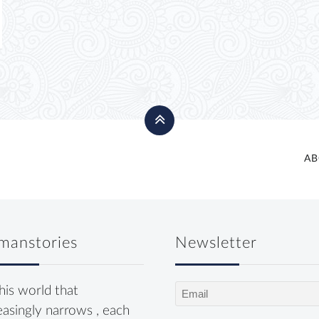
AB
manstories
Newsletter
Email
this world that
(Required)
easingly narrows , each