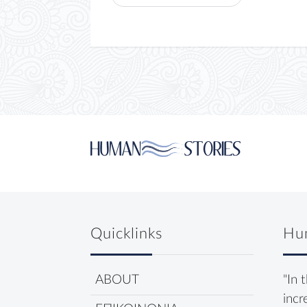
Quicklinks
Hu
ABOUT
"In 
incr