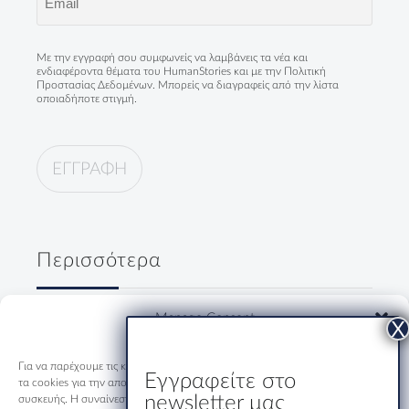
(Required)
Με την εγγραφή σου συμφωνείς να λαμβάνεις τα νέα και
ενδιαφέροντα θέματα του HumanStories και με την
Πολιτική
Προστασίας Δεδομένων
. Μπορείς να διαγραφείς από την λίστα
οποιαδήποτε στιγμή.
Περισσότερα
Δύο κύριοι, ένα ουζάκι και μία
Manage Consent
ολόκληρη Ελλάδα
19/07/2026
Για να παρέχουμε τις καλύτερες εμπειρίες, χρησιμοποιούμε τεχνολογίες όπως
Εγγραφείτε στο
τα cookies για την αποθήκευση ή/και την πρόσβαση σε πληροφορίες
newsletter μας
συσκευής. Η συναίνεση σε αυτές τις τεχνολογίες θα μας επιτρέψει να
Εστιατόριο-Ξενώνας Μακριδης