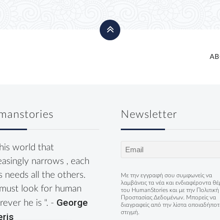
AB
manstories
Newsletter
Email
this world that
(Required)
easingly narrows , each
s needs all the others.
Με την εγγραφή σου συμφωνείς να
λαμβάνεις τα νέα και ενδιαφέροντα θ
must look for human
του HumanStories και με την
Πολιτική
Προστασίας Δεδομένων
. Μπορείς να
George
ever he is ". -
διαγραφείς από την λίστα οποιαδήποτ
στιγμή.
eris