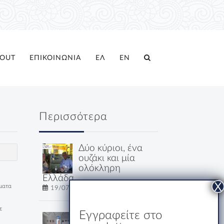
OUT
ΕΠΙΚΟΙΝΩΝΙΑ
ΕΛ
EN
Περισσότερα
Δύο κύριοι, ένα
ουζάκι και μία
ολόκληρη
Ελλάδα
έματα
19/07/2026
ε
Εγγραφείτε στο
Εστιατόριο-