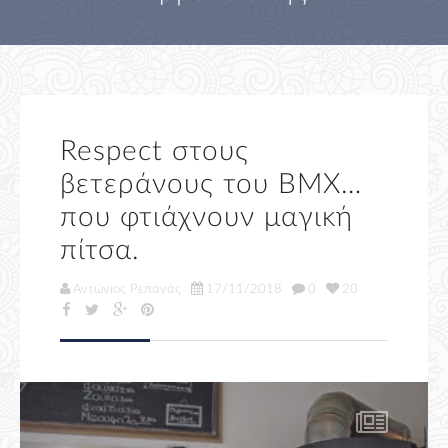
Respect στους
βετεράνους του BMX…
που φτιάχνουν μαγική
πίτσα.
Αντώνιος Ρεπανάς
17/11/2018
0
20