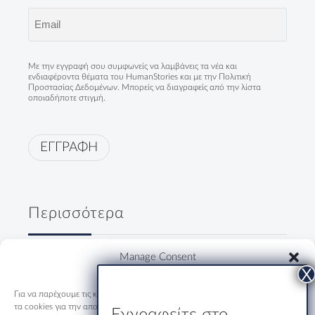
Email
(Required)
Με την εγγραφή σου συμφωνείς να λαμβάνεις τα νέα και
ενδιαφέροντα θέματα του HumanStories και με την
Πολιτική
Προστασίας Δεδομένων
. Μπορείς να διαγραφείς από την λίστα
οποιαδήποτε στιγμή.
ΕΓΓΡΑΦΗ
Περισσότερα
Δύο κύριοι, ένα ουζάκι και μία
Manage Consent
ολόκληρη Ελλάδα
19/07/2026
Για να παρέχουμε τις καλύτερες εμπειρίες, χρησιμοποιούμε τεχνολογίες όπως
τα cookies για την αποθήκευση ή/και την πρόσβαση σε πληροφορίες
Εγγραφείτε στο