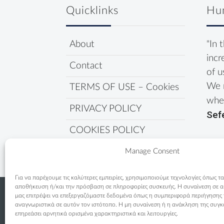
Quicklinks
Hu
About
"In 
incr
Contact
of u
We 
TERMS OF USE – Cookies
wher
PRIVACY POLICY
Sef
COOKIES POLICY
Manage Consent
Για να παρέχουμε τις καλύτερες εμπειρίες, χρησιμοποιούμε τεχνολογίες όπως τα
αποθήκευση ή/και την πρόσβαση σε πληροφορίες συσκευής. Η συναίνεση σε αυτ
μας επιτρέψει να επεξεργαζόμαστε δεδομένα όπως η συμπεριφορά περιήγησης
αναγνωριστικά σε αυτόν τον ιστότοπο. Η μη συναίνεση ή η ανάκληση της συγκ
επηρεάσει αρνητικά ορισμένα χαρακτηριστικά και λειτουργίες.