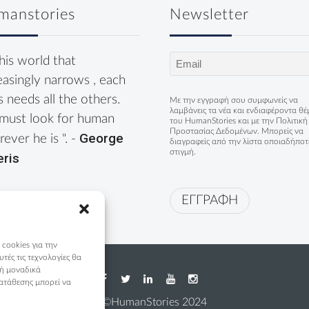
manstories
Newsletter
Email
this world that
(Required)
easingly narrows , each
s needs all the others.
Με την εγγραφή σου συμφωνείς να
λαμβάνεις τα νέα και ενδιαφέροντα θ
must look for human
του HumanStories και με την
Πολιτική
Προστασίας Δεδομένων
. Μπορείς να
George
ever he is ". -
διαγραφείς από την λίστα οποιαδήποτ
στιγμή.
eris
ΕΓΓΡΑΦΗ
 cookies για την
ές τις τεχνολογίες θα
 ή μοναδικά
ατάθεσης μπορεί να
©HumanStories 2024