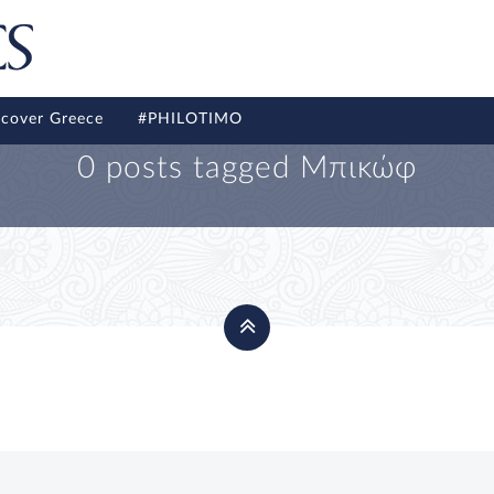
scover Greece
#PHILOTIMO
0 posts tagged
Μπικώφ