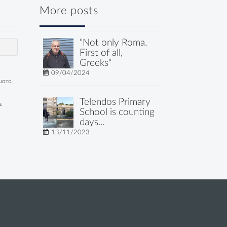
More posts
"Not only Roma.
First of all,
Greeks"
09/04/2024
έματα
Telendos Primary
ε
School is counting
days...
13/11/2023