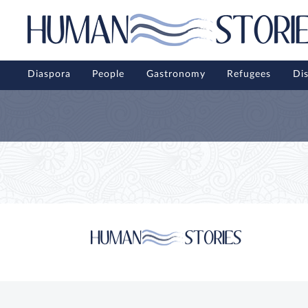
Diaspora
People
Gastronomy
Refugees
Di