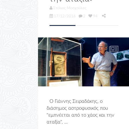
Στέλιος Μοσχούλας
17/12/2016
2
94
Ο Γιάννης Σειραδάκης, ο
διάσημος αστροφυσικός που
"εμπνέεται από το χάος και την
αταξία", ...