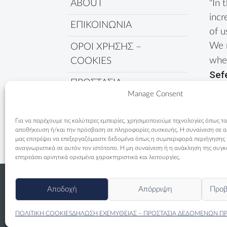
ABOUT
"In 
incr
ΕΠΙΚΟΙΝΩΝΙΑ
of u
We 
ΟΡΟΙ ΧΡΗΣΗΣ –
wher
COOKIES
Sef
ΠΡΟΣΤΑΣΙΑ
Manage Consent
ΔΕΔΟΜΕΝΩΝ
ΠΟΛΙΤΙΚΗ COOKIES
Για να παρέχουμε τις καλύτερες εμπειρίες, χρησιμοποιούμε τεχνολογίες όπως τα
αποθήκευση ή/και την πρόσβαση σε πληροφορίες συσκευής. Η συναίνεση σε αυτ
μας επιτρέψει να επεξεργαζόμαστε δεδομένα όπως η συμπεριφορά περιήγησης
αναγνωριστικά σε αυτόν τον ιστότοπο. Η μη συναίνεση ή η ανάκληση της συγκ
επηρεάσει αρνητικά ορισμένα χαρακτηριστικά και λειτουργίες.
Αποδοχή
Απόρριψη
Προβ
ΠΟΛΙΤΙΚΗ COOKIES
ΔΗΛΩΣΗ ΕΧΕΜΥΘΕΙΑΣ – ΠΡΟΣΤΑΣΙΑ ΔΕΔΟΜΕΝΩΝ Π