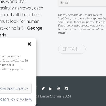
Email
this world that
(Required)
easingly narrows , each
s needs all the others.
Με την εγγραφή σου συμφωνείς να
λαμβάνεις τα νέα και ενδιαφέροντα θ
must look for human
του HumanStories και με την
Πολιτική
Προστασίας Δεδομένων
. Μπορείς να
George
ever he is ". -
διαγραφείς από την λίστα οποιαδήποτ
στιγμή.
eris
 cookies για την
ές τις τεχνολογίες θα
 ή μοναδικά
ατάθεσης μπορεί να
ολή προτιμήσεων
©HumanStories 2024
ΡΟΣΩΠΙΚΟΥ ΧΑΡΑΚΤΗΡΑ