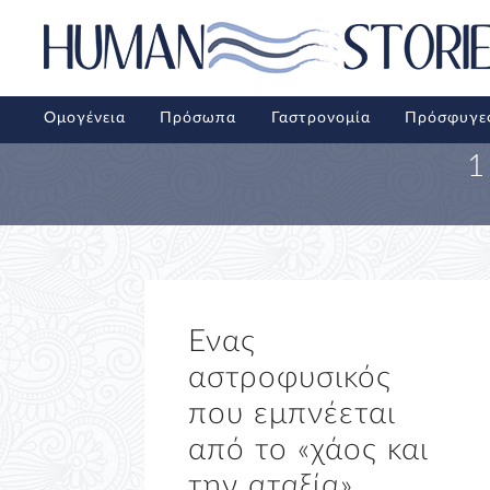
Ομογένεια
Πρόσωπα
Γαστρονομία
Πρόσφυγε
1
Ενας
αστροφυσικός
που εμπνέεται
από το «χάος και
την αταξία»