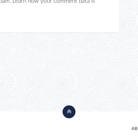
spam.
Learn how your comment data is
AB