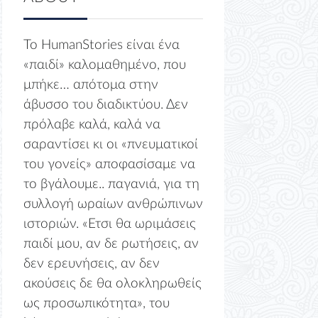
Το HumanStories είναι ένα
«παιδί» καλομαθημένο, που
μπήκε… απότομα στην
άβυσσο του διαδικτύου. Δεν
πρόλαβε καλά, καλά να
σαραντίσει κι οι «πνευματικοί
του γονείς» αποφασίσαμε να
το βγάλουμε.. παγανιά, για τη
συλλογή ωραίων ανθρώπινων
ιστοριών. «Ετσι θα ωριμάσεις
παιδί μου, αν δε ρωτήσεις, αν
δεν ερευνήσεις, αν δεν
ακούσεις δε θα ολοκληρωθείς
ως προσωπικότητα», του