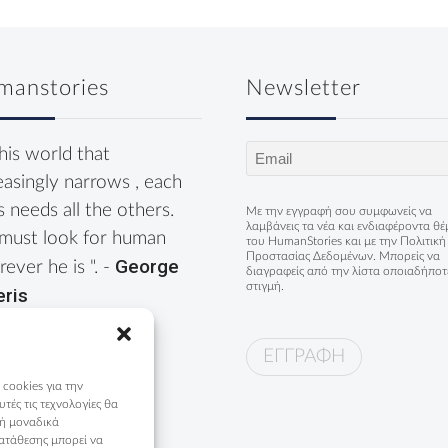
manstories
Newsletter
Email
this world that
(Required)
easingly narrows , each
s needs all the others.
Με την εγγραφή σου συμφωνείς να
λαμβάνεις τα νέα και ενδιαφέροντα θ
must look for human
του HumanStories και με την
Πολιτική
Προστασίας Δεδομένων
. Μπορείς να
George
ever he is ". -
διαγραφείς από την λίστα οποιαδήποτ
στιγμή.
eris
 cookies για την
ές τις τεχνολογίες θα
 ή μοναδικά
ατάθεσης μπορεί να