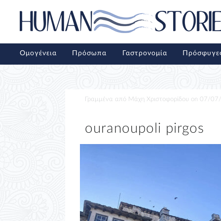
Ομογένεια
Πρόσωπα
Γαστρονομία
Πρόσφυγε
Γραμμένα από
Μάχη Χριστοφορίδου
on
07/07
ouranoupoli pirgos