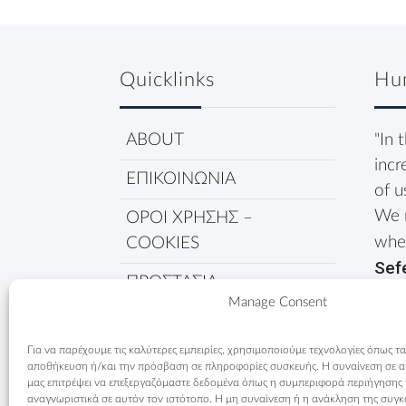
Quicklinks
Hu
ABOUT
"In 
incr
ΕΠΙΚΟΙΝΩΝΙΑ
of u
We 
ΟΡΟΙ ΧΡΗΣΗΣ –
wher
COOKIES
Sef
ΠΡΟΣΤΑΣΙΑ
Manage Consent
ΔΕΔΟΜΕΝΩΝ
ΠΟΛΙΤΙΚΗ COOKIES
Για να παρέχουμε τις καλύτερες εμπειρίες, χρησιμοποιούμε τεχνολογίες όπως τα
αποθήκευση ή/και την πρόσβαση σε πληροφορίες συσκευής. Η συναίνεση σε αυτ
μας επιτρέψει να επεξεργαζόμαστε δεδομένα όπως η συμπεριφορά περιήγησης
αναγνωριστικά σε αυτόν τον ιστότοπο. Η μη συναίνεση ή η ανάκληση της συγκ