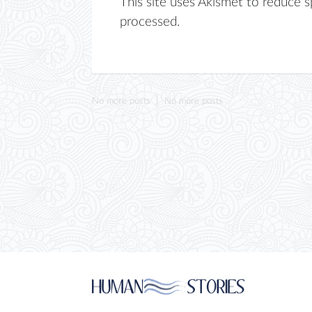
This site uses Akismet to reduce 
processed.
No more posts
No more posts