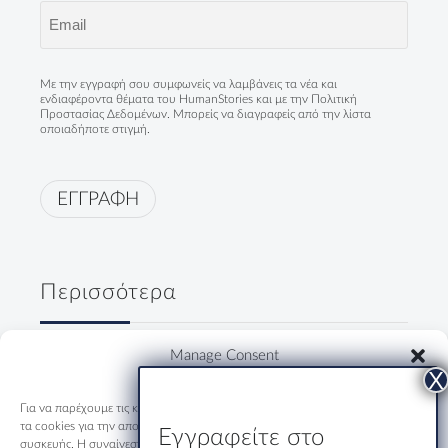
Email
(Required)
Με την εγγραφή σου συμφωνείς να λαμβάνεις τα νέα και
ενδιαφέροντα θέματα του HumanStories και με την
Πολιτική
Προστασίας Δεδομένων
. Μπορείς να διαγραφείς από την λίστα
οποιαδήποτε στιγμή.
ΕΓΓΡΑΦΗ
Περισσότερα
Δύο κύριοι, ένα ουζάκι και μία
Manage Consent
ολόκληρη Ελλάδα
19/07/2026
Για να παρέχουμε τις καλύτερες εμπειρίες, χρησιμοποιούμε τεχνολογίες όπως
τα cookies για την αποθήκευση ή/και την πρόσβαση σε πληροφορίες
Εγγραφείτε στο
συσκευής. Η συναίνεση σε αυτές τις τεχνολογίες θα μας επιτρέψει να