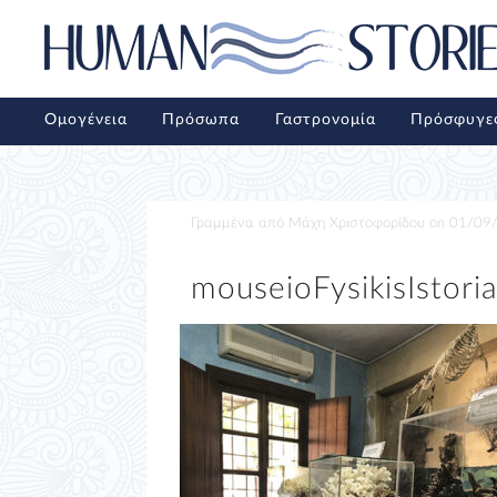
Ομογένεια
Πρόσωπα
Γαστρονομία
Πρόσφυγε
Γραμμένα από
Μάχη Χριστοφορίδου
on
01/09
mouseioFysikisIstori