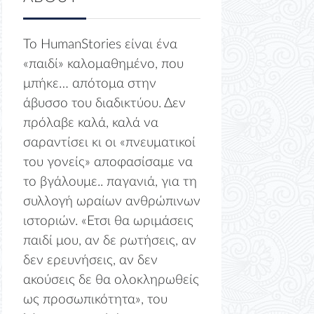
Το HumanStories είναι ένα
«παιδί» καλομαθημένο, που
μπήκε… απότομα στην
άβυσσο του διαδικτύου. Δεν
πρόλαβε καλά, καλά να
σαραντίσει κι οι «πνευματικοί
του γονείς» αποφασίσαμε να
το βγάλουμε.. παγανιά, για τη
συλλογή ωραίων ανθρώπινων
ιστοριών. «Ετσι θα ωριμάσεις
παιδί μου, αν δε ρωτήσεις, αν
δεν ερευνήσεις, αν δεν
ακούσεις δε θα ολοκληρωθείς
ως προσωπικότητα», του