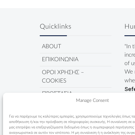
Quicklinks
Hu
ABOUT
"In 
incr
ΕΠΙΚΟΙΝΩΝΙΑ
of u
We 
ΟΡΟΙ ΧΡΗΣΗΣ –
wher
COOKIES
Sef
ΠΡΟΣΤΑΣΙΑ
Manage Consent
ΔΕΔΟΜΕΝΩΝ
ΠΟΛΙΤΙΚΗ COOKIES
Για να παρέχουμε τις καλύτερες εμπειρίες, χρησιμοποιούμε τεχνολογίες όπως τα
αποθήκευση ή/και την πρόσβαση σε πληροφορίες συσκευής. Η συναίνεση σε αυτ
μας επιτρέψει να επεξεργαζόμαστε δεδομένα όπως η συμπεριφορά περιήγησης
αναγνωριστικά σε αυτόν τον ιστότοπο. Η μη συναίνεση ή η ανάκληση της συγκ