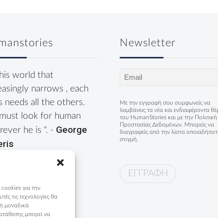
manstories
Newsletter
Email
this world that
(Required)
easingly narrows , each
s needs all the others.
Με την εγγραφή σου συμφωνείς να
λαμβάνεις τα νέα και ενδιαφέροντα θ
must look for human
του HumanStories και με την
Πολιτική
Προστασίας Δεδομένων
. Μπορείς να
George
ever he is ". -
διαγραφείς από την λίστα οποιαδήποτ
στιγμή.
eris
 cookies για την
ές τις τεχνολογίες θα
 ή μοναδικά
ατάθεσης μπορεί να