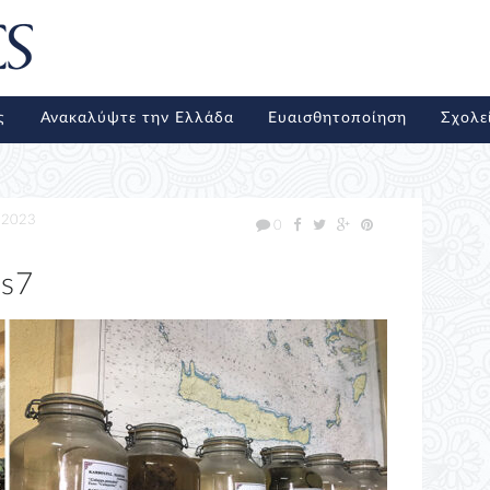
ς
Ανακαλύψτε την Ελλάδα
Ευαισθητοποίηση
Σχολε
/2023
0
as7