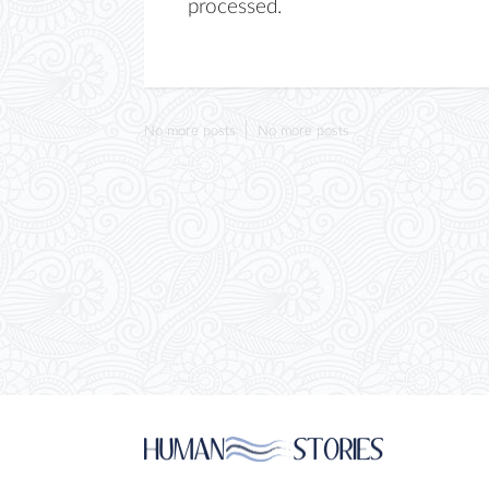
processed.
No more posts
No more posts