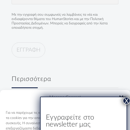
(Required)
Με την εγγραφή σου συμφωνείς να λαμβάνεις τα νέα και
ενδιαφέροντα θέματα του HumanStories και με την
Πολιτική
Προστασίας Δεδομένων
. Μπορείς να διαγραφείς από την λίστα
οποιαδήποτε στιγμή.
Περισσότερα
Δύο κύριοι, ένα ουζάκι και μία
Manage Consent
ολόκληρη Ελλάδα
19/07/2026
Για να παρέχουμε τις καλύτερες εμπειρίες, χρησιμοποιούμε τεχνολογίες όπως
Εγγραφείτε στο
τα cookies για την αποθήκευση ή/και την πρόσβαση σε πληροφορίες
newsletter μας
συσκευής. Η συναίνεση σε αυτές τις τεχνολογίες θα μας επιτρέψει να
Εστιατόριο-Ξενώνας Μακριδης
επεξεργαζόμαστε δεδομένα όπως η συμπεριφορά περιήγησης ή μοναδικά