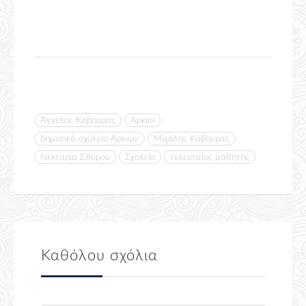
Άγγελος Κάβουρας
Αρκιοί
δημοτικό σχολείο Αρκιών
Μιχάλης Κάβουρας
Νεκταρία Σπύρου
Σχολείο
τελευταίος μαθητής
Καθόλου σχόλια