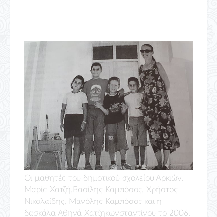
Οι μαθητές του δημοτικού σχολείου Αρκιών.
Μαρία Χατζή,Βασίλης Καμπόσος, Χρήστος
Νικολαίδης, Μανόλης Καμπόσος και η
δασκάλα Αθηνά Χατζηκωνσταντίνου το 2006.