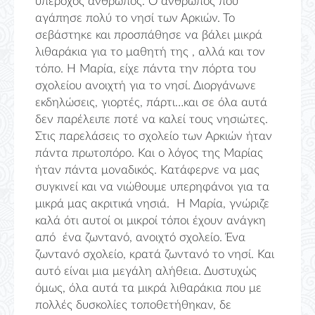
υπέροχος άνθρωπος. Ο άνθρωπος που
αγάπησε πολύ το νησί των Αρκιών. Το
σεβάστηκε και προσπάθησε να βάλει μικρά
λιθαράκια για το μαθητή της , αλλά και τον
τόπο. Η Μαρία, είχε πάντα την πόρτα του
σχολείου ανοιχτή για το νησί. Διοργάνωνε
εκδηλώσεις, γιορτές, πάρτι…και σε όλα αυτά
δεν παρέλειπε ποτέ να καλεί τους νησιώτες.
Στις παρελάσεις το σχολείο των Αρκιών ήταν
πάντα πρωτοπόρο. Και ο λόγος της Μαρίας
ήταν πάντα μοναδικός. Κατάφερνε να μας
συγκινεί και να νιώθουμε υπερηφάνοι για τα
μικρά μας ακριτικά νησιά. Η Μαρία, γνώριζε
καλά ότι αυτοί οι μικροί τόποι έχουν ανάγκη
από ένα ζωντανό, ανοιχτό σχολείο. Ένα
ζωντανό σχολείο, κρατά ζωντανό το νησί. Και
αυτό είναι μια μεγάλη αλήθεια. Δυστυχώς
όμως, όλα αυτά τα μικρά λιθαράκια που με
πολλές δυσκολίες τοποθετήθηκαν, δε