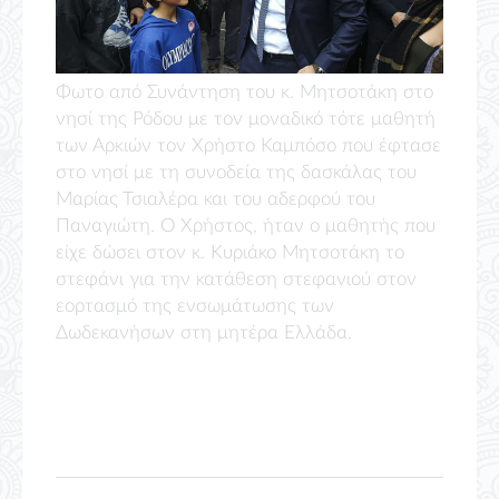
Φωτο από Συνάντηση του κ. Μητσοτάκη στο
νησί της Ρόδου με τον μοναδικό τότε μαθητή
των Αρκιών τον Χρήστο Καμπόσο που έφτασε
στο νησί με τη συνοδεία της δασκάλας του
Μαρίας Τσιαλέρα και του αδερφού του
Παναγιώτη. Ο Χρήστος, ήταν ο μαθητής που
είχε δώσει στον κ. Κυριάκο Μητσοτάκη το
στεφάνι για την κατάθεση στεφανιού στον
εορτασμό της ενσωμάτωσης των
Δωδεκανήσων στη μητέρα Ελλάδα.