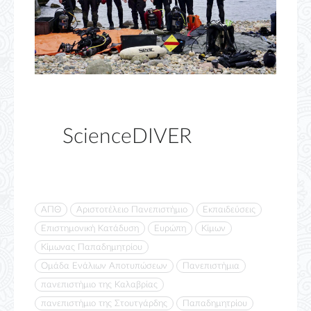
ScienceDIVER
ΑΠΘ
Αριστοτέλειο Πανεπιστήμιο
Εκπαιδεύσεις
Επιστημονική Κατάδυση
Ευρώπη
Κίμων
Κίμωνας Παπαδημητρίου
Ομάδα Ενάλιων Αποτυπώσεων
Πανεπιστήμια
πανεπιστήμιο της Καλαβρίας
πανεπιστήμιο της Στουτγάρδης
Παπαδημητρίου