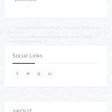
Το μοναδικό Μουσείο της Χαμένης Ατλαντίδας, βρίσκεται στη
Σαντορίνη
«Η εκπαίδευση δεν είναι το γέμισμα ενός κουβά, αλλά το
άναμμα μιας φλόγας»
Social Links
ABOUT