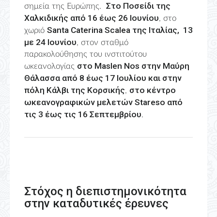
Στο Ποσείδι της
σημεία της Ευρώπης.
Χαλκιδικής από 16 έως 26 Ιουνίου
, στο
Santa Caterina Scalea της Ιταλίας, 13
χωριό
με 24 Ιουνίου
, στον σταθμό
παρακολούθησης του ινστιτούτου
στο Maslen Nos στην Μαύρη
ωκεανολογίας
Θάλασσα από 8 έως 17 Ιουλίου και στην
πόλη Κάλβι της Κορσικής
στο κέντρο
,
ωκεανογραφικών μελετών Stareso από
τις 3 έως τις 16 Σεπτεμβρίου
.
Στόχος η διεπιστημονικότητα
στην καταδυτικές έρευνες