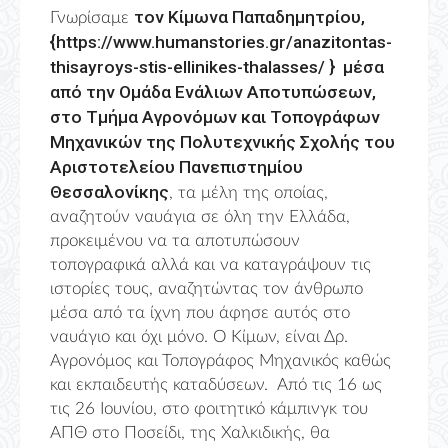
τον Κίμωνα Παπαδημητρίου,
Γνωρίσαμε
{
https://www.humanstories.gr/anazitontas-
thisayroys-stis-ellinikes-thalasses/
} μέσα
από την Ομάδα Ενάλιων Αποτυπώσεων,
στο Τμήμα Αγρονόμων και Τοπογράφων
Μηχανικών της Πολυτεχνικής Σχολής του
Αριστοτελείου Πανεπιστημίου
Θεσσαλονίκης
, τα μέλη της οποίας,
αναζητούν ναυάγια σε όλη την Ελλάδα,
προκειμένου να τα αποτυπώσουν
τοπογραφικά αλλά και να καταγράψουν τις
ιστορίες τους, αναζητώντας τον άνθρωπο
μέσα από τα ίχνη που άφησε αυτός στο
ναυάγιο και όχι μόνο. Ο Κίμων, είναι Δρ.
Αγρονόμος και Τοπογράφος Μηχανικός καθώς
και εκπαιδευτής καταδύσεων. Από τις 16 ως
τις 26 Ιουνίου, στο φοιτητικό κάμπινγκ του
ΑΠΘ στο Ποσείδι, της Χαλκιδικής, θα