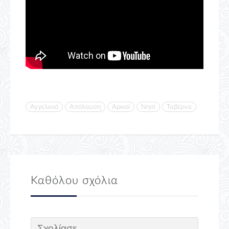
Αγγελινιό
Απόλαυση
Αρκιοί
Νησί
Ταβέρνα
Καθόλου σχόλια