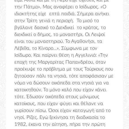
την Πάτμο». Μας αναφέρει ο Ισίδωρος. «Ο
ιδιοκτήτης είχε επτά παιδιά. Σήμερα ανήκει
στην Τρίτη γενιά η περιοχή. Το μισό το
βγάλανε δασικό το Διεκδικεί το κράτος, το
διεκδικεί ο δήμος, το μοναστήρι. Οι Λειψοί
είναι του μοναστηριού. Το Αγαθονήσι, τα
Λέβιθα, το Κίναρο…». Σύμφωνα με τον
Ισίδωρο. Και παίρνει θέση η Αγγελινιό: «Την
εποχή της Μαργαρίτας Παπανδρέου, όταν
προέκυψε το πρόβλημα με τους Τούρκους που
ζητούσαν πάλι τα νησιά, τότε αποφάσισαν με
νόμο να δώσουν οικόπεδα στα νησιά για να
κατοικηθούν. Το μόνο καλό που είχαν κάνει
τότε. Έδωσαν οικόπεδα στους μόνιμους
κατοίκους, που είχαν φύγει και θέλανε να
γυρίσουν πίσω. Όσοι είχαν καταγωγή από το
νησί. Ρίζες. Εγώ ξεκίνησα τη διαδικασία το
1982, έκανα την αίτηση, πήρα την πρώτη