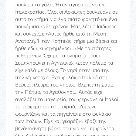
πουλιού το γάλα. Ήταν αγορασμένο επι
Ιταλοκρατίας. Όλοι οι Αρκιώτες δουλεύανε σε
αυτό το κτήμα για ένα πιάτο φαγητό και ένα
πουκάμισο κάθε χρόνο». Μας λέει ο Ισίδωρος
και συνεχίζει: «Αυτός ήρθε από τη Μέση
Ανατολή. Ήταν Κρητικός, πήρε μια βάρκα και
ήρθε εδώ, κυνηγημένος». «Με ταυτότητες
πεθαμένων. Όχι με τα ονόματα τους».
Συμπληρώνει η Αγγελινιό. «Στον πόλεμο τα
είχε καλά με όλους. Το νησί ήταν υπό την
Ιταλική κατοχή. Έχει φυλάκιο Ιταλικό στη
Βόρεια πλευρά του νησιού. Βλέπει τη Σάμο,
την Πάτμο, το Αγαθονήσι… Αυτός είχε
αναλάβει το μαγειρείο, του φέρνανε οι Ιταλοί
τα τρόφιμα και τα ετοίμαζε. Ζύμωνε
φουρνίζανε και τα πηγαίνανε στο φυλάκιο
των Ιταλών. Είχε και γκαράζ κι έβαζε την
βενζινοκίνητη βάρκα του για να μη φαίνεται
έξω. Αλλά και με τη Λέρο είχε σχέσεις και με