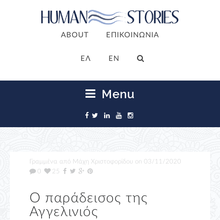
ABOUT
ΕΠΙΚΟΙΝΩΝΙΑ
ΕΛ
EN
Menu
Γραμμένα από
Μάχη Χριστοφορίδου
on
03/11/2020
0
25
Ο παράδεισος της
Αγγελινιός