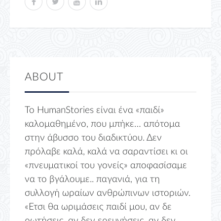
ABOUT
Το HumanStories είναι ένα «παιδί»
καλομαθημένο, που μπήκε… απότομα
στην άβυσσο του διαδικτύου. Δεν
πρόλαβε καλά, καλά να σαραντίσει κι οι
«πνευματικοί του γονείς» αποφασίσαμε
να το βγάλουμε.. παγανιά, για τη
συλλογή ωραίων ανθρώπινων ιστοριών.
«Ετσι θα ωριμάσεις παιδί μου, αν δε
ρωτήσεις, αν δεν ερευνήσεις, αν δεν