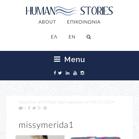
ABOUT
ΕΠΙΚΟΙΝΩΝΙΑ
ΕΛ
EN
Menu
Γραμμένα από
Μάχη Χριστοφορίδου
on
04/12/2024
0
missymerida1