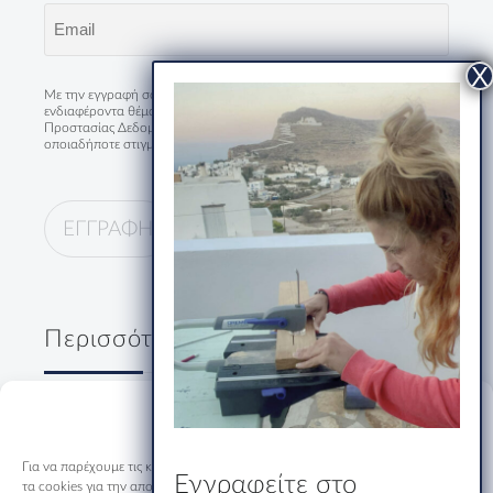
Email
(Required)
Με την εγγραφή σου συμφωνείς να λαμβάνεις τα νέα και
ενδιαφέροντα θέματα του HumanStories και με την
Πολιτική
Προστασίας Δεδομένων
. Μπορείς να διαγραφείς από την λίστα
οποιαδήποτε στιγμή.
Περισσότερα
Δύο κύριοι, ένα ουζάκι και μία
Manage Consent
ολόκληρη Ελλάδα
19/07/2026
Για να παρέχουμε τις καλύτερες εμπειρίες, χρησιμοποιούμε τεχνολογίες όπως
Εγγραφείτε στο
τα cookies για την αποθήκευση ή/και την πρόσβαση σε πληροφορίες