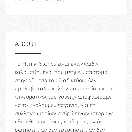
ABOUT
Το HumanStories είναι ένα «παιδί»
καλομαθημένο, που μπήκε… απότομα
στην άβυσσο του διαδικτύου. Δεν
πρόλαβε καλά, καλά να σαραντίσει κι οι
«πνευματικοί του γονείς» αποφασίσαμε
να το βγάλουμε.. παγανιά, για τη
συλλογή ωραίων ανθρώπινων ιστοριών.
«Ετσι θα ωριμάσεις παιδί μου, αν δε
ρωτήσεις, αν δεν ερευνήσεις, αν δεν