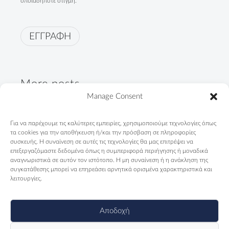
οποιαδήποτε στιγμή.
ΕΓΓΡΑΦΗ
More posts
Manage Consent
"Not only Roma. First of all,
Για να παρέχουμε τις καλύτερες εμπειρίες, χρησιμοποιούμε τεχνολογίες όπως
Greeks"
τα cookies για την αποθήκευση ή/και την πρόσβαση σε πληροφορίες
09/04/2024
συσκευής. Η συναίνεση σε αυτές τις τεχνολογίες θα μας επιτρέψει να
επεξεργαζόμαστε δεδομένα όπως η συμπεριφορά περιήγησης ή μοναδικά
αναγνωριστικά σε αυτόν τον ιστότοπο. Η μη συναίνεση ή η ανάκληση της
Telendos Primary School is
συγκατάθεσης μπορεί να επηρεάσει αρνητικά ορισμένα χαρακτηριστικά και
counting days...
λειτουργίες.
13/11/2023
Αποδοχή