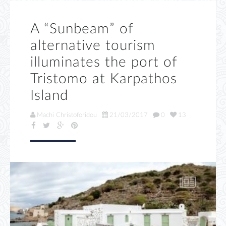
A “Sunbeam” of
alternative tourism
illuminates the port of
Tristomo at Karpathos
Island
Machi Christoforidou
21/03/2017
0
13