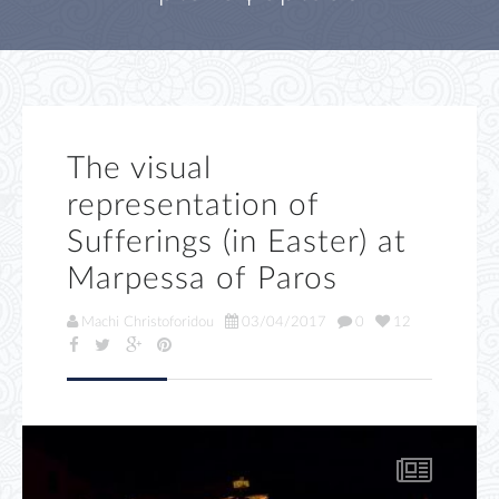
The visual
representation of
Sufferings (in Easter) at
Marpessa of Paros
Machi Christoforidou
03/04/2017
0
12