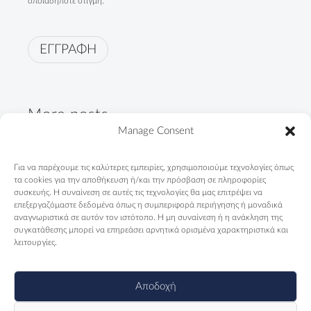
οποιαδήποτε στιγμή.
ΕΓΓΡΑΦΗ
More posts
Manage Consent
"Not only Roma. First of all,
Για να παρέχουμε τις καλύτερες εμπειρίες, χρησιμοποιούμε τεχνολογίες όπως
Greeks"
τα cookies για την αποθήκευση ή/και την πρόσβαση σε πληροφορίες
09/04/2024
συσκευής. Η συναίνεση σε αυτές τις τεχνολογίες θα μας επιτρέψει να
επεξεργαζόμαστε δεδομένα όπως η συμπεριφορά περιήγησης ή μοναδικά
αναγνωριστικά σε αυτόν τον ιστότοπο. Η μη συναίνεση ή η ανάκληση της
Telendos Primary School is
συγκατάθεσης μπορεί να επηρεάσει αρνητικά ορισμένα χαρακτηριστικά και
counting days...
λειτουργίες.
13/11/2023
Αποδοχή