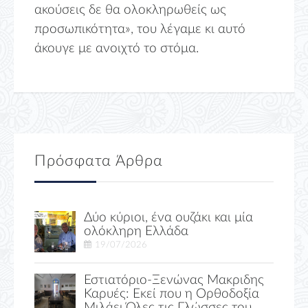
ακούσεις δε θα ολοκληρωθείς ως
προσωπικότητα», του λέγαμε κι αυτό
άκουγε με ανοιχτό το στόμα.
Πρόσφατα Άρθρα
Δύο κύριοι, ένα ουζάκι και μία
ολόκληρη Ελλάδα
19/07/2026
Εστιατόριο-Ξενώνας Μακριδης
Καρυές: Εκεί που η Ορθοδοξία
Μιλάει Όλες τις Γλώσσες του